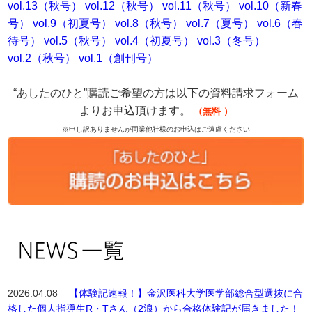
vol.13（秋号）
vol.12（秋号）
vol.11（秋号）
vol.10（新春
号）
vol.9（初夏号）
vol.8（秋号）
vol.7（夏号）
vol.6（春
待号）
vol.5（秋号）
vol.4（初夏号）
vol.3（冬号）
vol.2（秋号）
vol.1（創刊号）
“あしたのひと”購読ご希望の方は以下の資料請求フォーム
よりお申込頂けます。
（無料
）
※申し訳ありませんが同業他社様のお申込はご遠慮ください
2026.04.08
【体験記速報！】金沢医科大学医学部総合型選抜に合
格した個人指導生R・Tさん（2浪）から合格体験記が届きました！