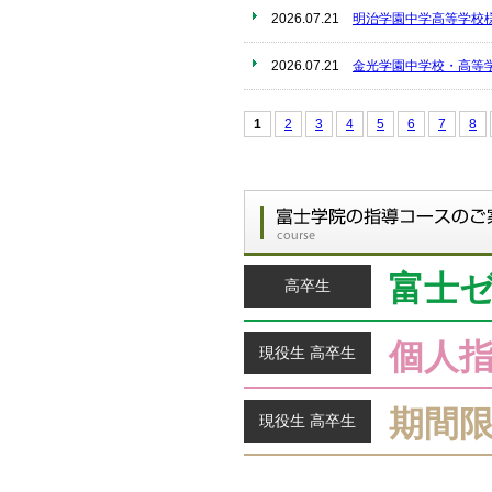
2026.07.21
明治学園中学高等学校
2026.07.21
金光学園中学校・高等
1
2
3
4
5
6
7
8
富士
高卒生
個人
現役生 高卒生
期間
現役生 高卒生