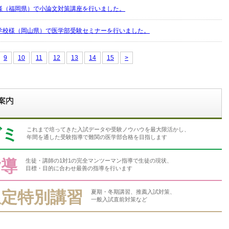
様（福岡県）で小論文対策講座を行いました。
学校様（岡山県）で医学部受験セミナーを行いました。
9
10
11
12
13
14
15
>
ゼミ
これまで培ってきた入試データや受験ノウハウを最大限活かし、
年間を通した受験指導で難関の医学部合格を目指します
指導
生徒・講師の1対1の完全マンツーマン指導で生徒の現状、
目標・目的に合わせ最善の指導を行います
限定特別講習
夏期・冬期講習、推薦入試対策、
一般入試直前対策など