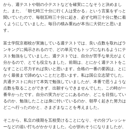
から、週テストや朝の小テストなどを確実にこなそうと決めまし
た。また、「朝七時三十分に行く人は受かる」という言葉をずっと
聞いていたので、毎朝五時三十分に起き、必ず七時三十分に塾に着
くようにしていました。毎日の積み重ねが本当に大切だと思いま
す。
富士学院京都校が実施している週テストでは、良い点数を取ればラ
ンキングに掲示されるので、どの単元でもトップになれるようにテ
スト勉強をしていました。週テストでは、自分が苦手な単元がよく
分かるので、とても役立ちました。前期は、とにかく週テストをこ
なすことに尽力すれば良いと思います。合格の一番の要因は、とに
かく最後まで諦めないことだと思います。私は国公立志望でした。
共通テストに向けて本気で勉強していましたが、本番で思うような
点数を取ることができず、出願すらできませんでした。この時が一
番辛かったです。自分の実力がどこにあるのか、どこを目指してい
るのか、勉強したことは身に付いているのか、朝早く起きた努力は
どこへ行ったのかと、さまざまなことを考えました。
そこから、私立の後期を五校受けることになり、その分プレッシャ
ーなどの追い打ちがかかりました。心が折れそうになりましたが、