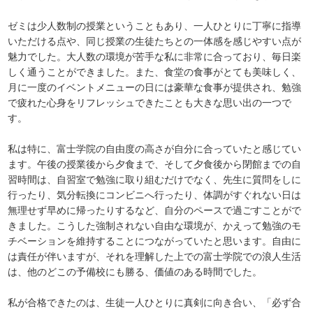
ゼミは少人数制の授業ということもあり、一人ひとりに丁寧に指導
いただける点や、同じ授業の生徒たちとの一体感を感じやすい点が
魅力でした。大人数の環境が苦手な私に非常に合っており、毎日楽
しく通うことができました。また、食堂の食事がとても美味しく、
月に一度のイベントメニューの日には豪華な食事が提供され、勉強
で疲れた心身をリフレッシュできたことも大きな思い出の一つで
す。
私は特に、富士学院の自由度の高さが自分に合っていたと感じてい
ます。午後の授業後から夕食まで、そして夕食後から閉館までの自
習時間は、自習室で勉強に取り組むだけでなく、先生に質問をしに
行ったり、気分転換にコンビニへ行ったり、体調がすぐれない日は
無理せず早めに帰ったりするなど、自分のペースで過ごすことがで
きました。こうした強制されない自由な環境が、かえって勉強のモ
チベーションを維持することにつながっていたと思います。自由に
は責任が伴いますが、それを理解した上での富士学院での浪人生活
は、他のどこの予備校にも勝る、価値のある時間でした。
私が合格できたのは、生徒一人ひとりに真剣に向き合い、「必ず合