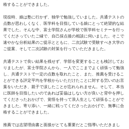
格することができました。
現役時、娘は塾に行かず、独学で勉強していました。共通テストの
点数が思わしくなく、医学科を目指している娘にとって絶望的な結
果でした。そんな中、富士学院さんが学校で医学科セミナーを行っ
てくださっていたご縁で、自己採点後の相談に伺いました。そこで
速やかな分析結果のご提示とともに、二次試験で受験すべき大学の
ご提案、そして二次試験の対策を行っていただきました。
共通テストで良い結果を残せず、学部を変更することも検討してお
りましたが、富士学院さんから、一人でここまでよく頑張って勉強
し、共通テストで一定の点数を取れたこと、また、推薦を受けるこ
とができる評定平均を学校からいただけたことに対する労いのお言
葉をいただき、親子で涙したことが忘れられません。そして、本当
に医師を目指したいのであれば妥協はしない方が良いと背中を押し
てくださったおかげで、覚悟を持って浪人生として頑張ることがで
きました。寄り添い、一緒に戦ってくださったおかげで、無事に合
格することができました。
推薦では志望理由書と面接がとても重要だとご指導いただきまし