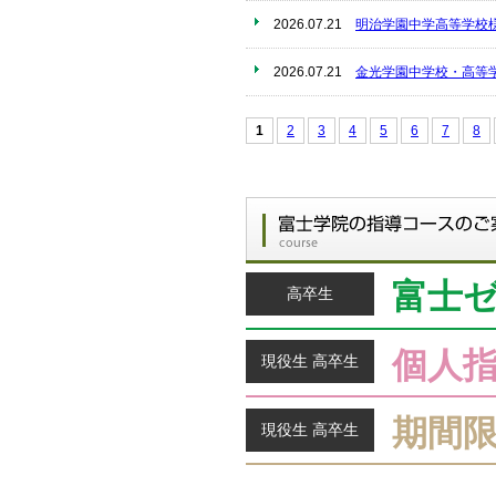
2026.07.21
明治学園中学高等学校
2026.07.21
金光学園中学校・高等
1
2
3
4
5
6
7
8
富士
高卒生
個人
現役生 高卒生
期間
現役生 高卒生