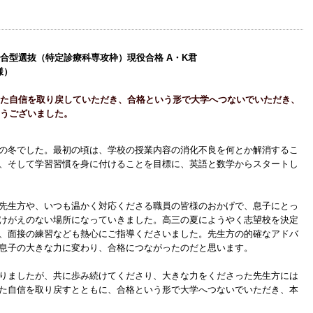
合型選抜（特定診療科専攻枠）現役合格 A・K君
様）
た自信を取り戻していただき、合格という形で大学へつないでいただき、
うございました。
の冬でした。最初の頃は、学校の授業内容の消化不良を何とか解消するこ
、そして学習習慣を身に付けることを目標に、英語と数学からスタートし
先生方や、いつも温かく対応くださる職員の皆様のおかげで、息子にとっ
けがえのない場所になっていきました。高三の夏にようやく志望校を決定
、面接の練習なども熱心にご指導くださいました。先生方の的確なアドバ
息子の大きな力に変わり、合格につながったのだと思います。
りましたが、共に歩み続けてくださり、大きな力をくださった先生方には
た自信を取り戻すとともに、合格という形で大学へつないでいただき、本