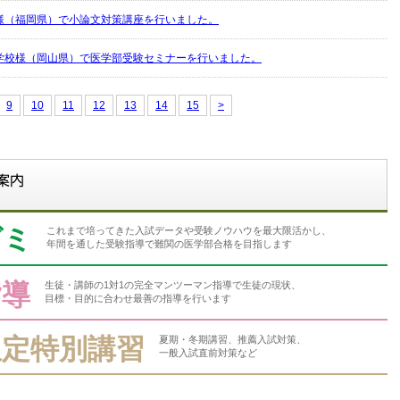
様（福岡県）で小論文対策講座を行いました。
学校様（岡山県）で医学部受験セミナーを行いました。
9
10
11
12
13
14
15
>
ゼミ
これまで培ってきた入試データや受験ノウハウを最大限活かし、
年間を通した受験指導で難関の医学部合格を目指します
指導
生徒・講師の1対1の完全マンツーマン指導で生徒の現状、
目標・目的に合わせ最善の指導を行います
限定特別講習
夏期・冬期講習、推薦入試対策、
一般入試直前対策など