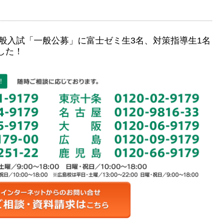
一般入試「一般公募」に富士ゼミ生3名、対策指導生1名
した！