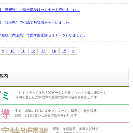
様（島根県）で医学部受験セミナーを行いました。
様（福岡県）で小論文対策講座を行いました。
学校様（岡山県）で医学部受験セミナーを行いました。
9
10
11
12
13
14
15
>
ゼミ
これまで培ってきた入試データや受験ノウハウを最大限活かし、
年間を通した受験指導で難関の医学部合格を目指します
指導
生徒・講師の1対1の完全マンツーマン指導で生徒の現状、
目標・目的に合わせ最善の指導を行います
限定特別講習
夏期・冬期講習、推薦入試対策、