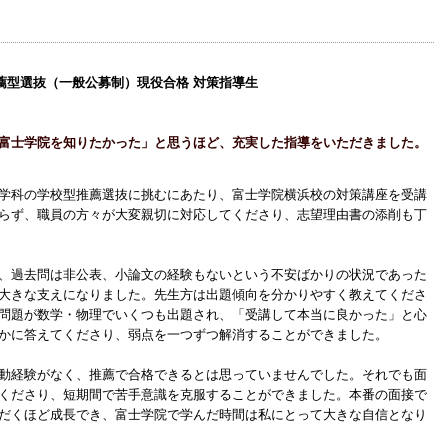
薦型選抜（一般公募制）現役合格 対策指導生
富士学院を知りたかった」と思うほど、充実した指導をいただきました。
学科の学校型推薦選抜に挑むにあたり、富士学院横浜校の対策講座を受講
らず、職員の方々が大変親切に対応してくださり、志望理由書の添削も丁
、過去問は非公表、小論文の経験もないという不安ばかりの状況であった
大きな支えになりました。先生方は出題傾向を分かりやすく教えてくださ
問題が数学・物理でいくつも出題され、「受講して本当に良かった」と心
かに答えてくださり、弱点を一つずつ解消することができました。
動経験がなく、推薦で合格できるとは思っていませんでした。それでも面
くださり、短期間で苦手意識を克服することができました。本番の面接で
だくほど成長でき、富士学院で学んだ時間は私にとって大きな自信となり