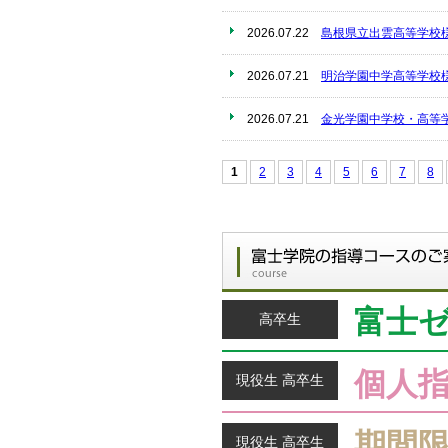
2026.07.22
島根県立出雲高等学校
2026.07.21
明治学園中学高等学校
2026.07.21
金光学園中学校・高等
1
2
3
4
5
6
7
8
富士
高卒生
個人
現役生 高卒生
期間
現役生 高卒生