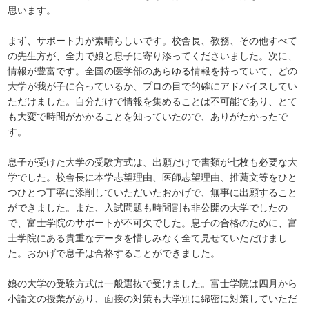
思います。
まず、サポート力が素晴らしいです。校舎長、教務、その他すべて
の先生方が、全力で娘と息子に寄り添ってくださいました。次に、
情報が豊富です。全国の医学部のあらゆる情報を持っていて、どの
大学が我が子に合っているか、プロの目で的確にアドバイスしてい
ただけました。自分だけで情報を集めることは不可能であり、とて
も大変で時間がかかることを知っていたので、ありがたかったで
す。
息子が受けた大学の受験方式は、出願だけで書類が七枚も必要な大
学でした。校舎長に本学志望理由、医師志望理由、推薦文等をひと
つひとつ丁寧に添削していただいたおかげで、無事に出願すること
ができました。また、入試問題も時間割も非公開の大学でしたの
で、富士学院のサポートが不可欠でした。息子の合格のために、富
士学院にある貴重なデータを惜しみなく全て見せていただけまし
た。おかげで息子は合格することができました。
娘の大学の受験方式は一般選抜で受けました。富士学院は四月から
小論文の授業があり、面接の対策も大学別に綿密に対策していただ