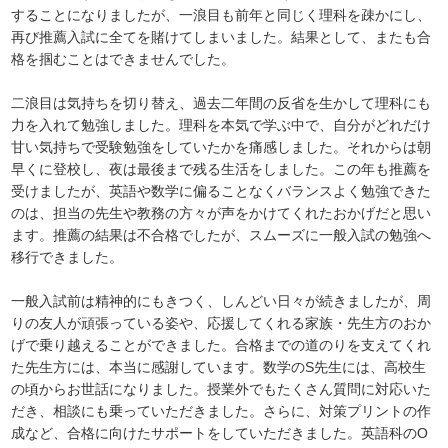
することになりましたが、一浪目も前年と同じく理科を疎かにし、
再び推薦入試に全てを賭けてしまいました。結果として、またも合
格を掴むことはできませんでした。
二浪目は気持ちを切り替え、過去二年間の反省を生かして理科にも
力を入れて勉強しました。理科を本気で学ぶ中で、自分がどれだけ
甘い気持ちで受験勉強をしていたかを痛感しました。それからは朝
早くに登校し、夜は最後まで残る生活をしました。この年も推薦を
受けましたが、英語や数学に偏ることなくバランスよく勉強できた
のは、担当の先生や教務の方々が声をかけてくれたおかげだと思い
ます。推薦の結果は不合格でしたが、スムーズに一般入試の勉強へ
移行できました。
一般入試前は精神的にもきつく、しんどい日々が続きましたが、周
りの友人が頑張っている姿や、応援してくれる家族・先生方のおか
げで乗り越えることができました。合格までの道のりを支えてくれ
た先生方には、本当に感謝しています。数学のS先生には、高校生
の頃からお世話になりました。授業外でもたくさん質問に対応いた
だき、相談にも乗っていただきました。さらに、対策プリントの作
成など、合格に向けたサポートをしていただきました。英語科のO