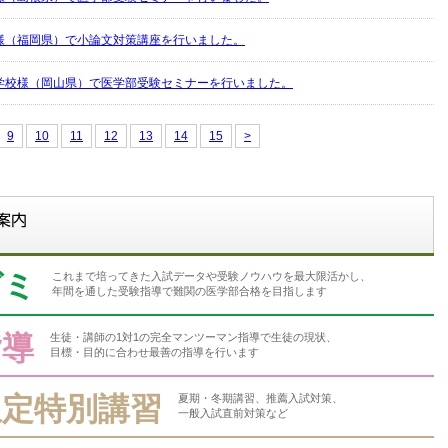
様（福岡県）で小論文対策講座を行いました。
学校様（岡山県）で医学部受験セミナーを行いました。
9
10
11
12
13
14
15
>
ゼミ
これまで培ってきた入試データや受験ノウハウを最大限活かし、
年間を通した受験指導で難関の医学部合格を目指します
指導
生徒・講師の1対1の完全マンツーマン指導で生徒の現状、
目標・目的に合わせ最善の指導を行います
限定特別講習
夏期・冬期講習、推薦入試対策、
一般入試直前対策など