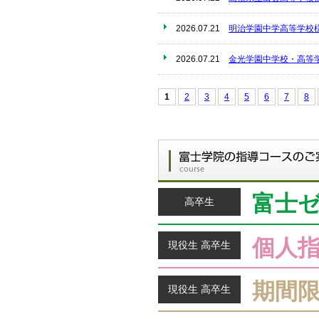
2026.07.21
明治学園中学高等学校
2026.07.21
金光学園中学校・高等
1
2
3
4
5
6
7
8
富士
高卒生
個人
現役生 高卒生
期間
現役生 高卒生