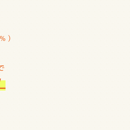
2%）
で
！
！