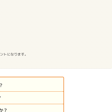
ントになります。
？
？
か？