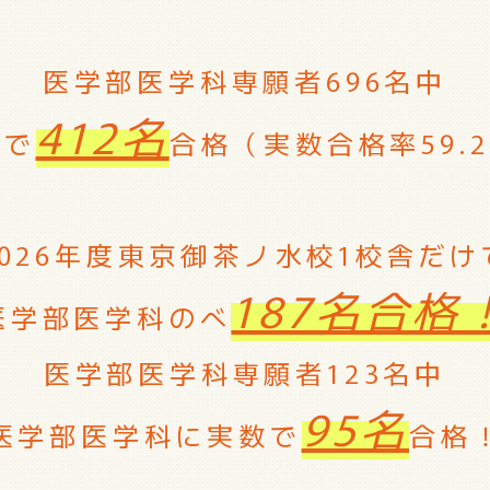
医学部医学科専願者696名中
412名
数で
合格（実数合格率59.
2026年度東京御茶ノ水校1校舎だけ
187名合格
医学部医学科のべ
医学部医学科専願者123名中
95名
医学部医学科に実数で
合格