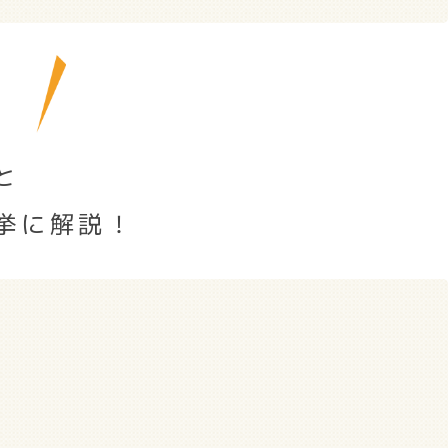
と
挙に解説！